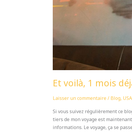
Et voilà, 1 mois déj
Laisser un commentaire
/
Blog
,
USA
Si vous suivez régulièrement ce blo
tiers de mon voyage est maintenant 
informations. Le voyage, ça se pass