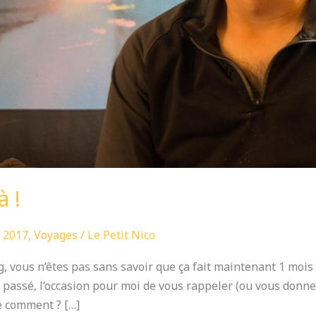
à !
 2017
,
Voyages
/
Le Petit Nico
g, vous n’êtes pas sans savoir que ça fait maintenant 1 moi
passé, l’occasion pour moi de vous rappeler (ou vous donner
e comment ? […]