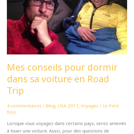
dans
sa
voiture
en
Road
Trip
Mes conseils pour dormir
dans sa voiture en Road
Trip
4 commentaires
/
Blog
,
USA 2017
,
Voyages
/
Le Petit
Nico
Lorsque vous voyagez dans certains pays, serez amenés
à louer une voiture. Aussi, pour des questions de