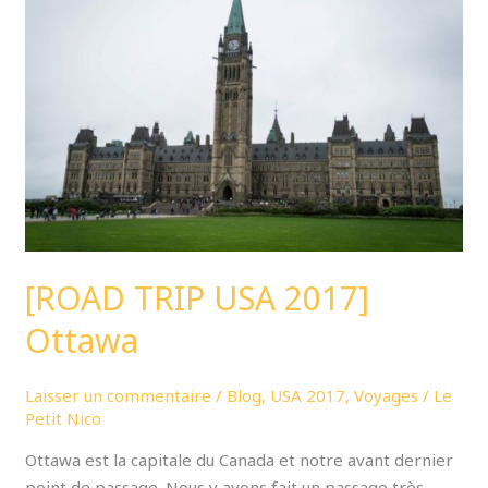
USA
2017]
Ottawa
[ROAD TRIP USA 2017]
Ottawa
Laisser un commentaire
/
Blog
,
USA 2017
,
Voyages
/
Le
Petit Nico
Ottawa est la capitale du Canada et notre avant dernier
point de passage. Nous y avons fait un passage très