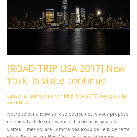
New
York,
la
visite
continue
[ROAD TRIP USA 2017] New
York, la visite continue
Laisser un commentaire
/
Blog
,
USA 2017
,
Voyages
/
Le
Petit Nico
Notre séjour à New York se poursuit et je vous propose
un nouvel article sur les endroits que nous avons pu
visiter. Times Square Comme beaucoup de lieux de cette
série d’articles sur New York, vous avez sûrement