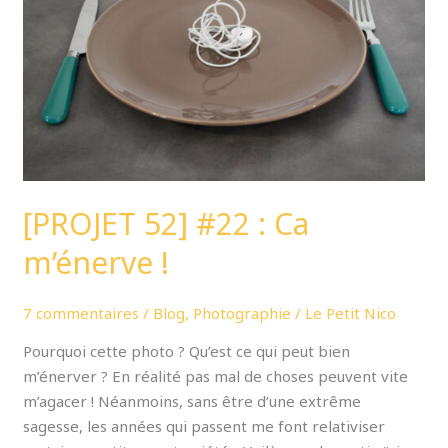
Ca
m’énerve
!
[PROJET 52] #22 : Ca
m’énerve !
7 commentaires
/
Blog
,
Photographie
/
Le Petit Nico
Pourquoi cette photo ? Qu’est ce qui peut bien
m’énerver ? En réalité pas mal de choses peuvent vite
m’agacer ! Néanmoins, sans être d’une extrême
sagesse, les années qui passent me font relativiser