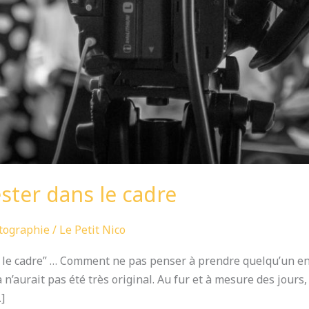
ster dans le cadre
tographie
/
Le Petit Nico
 le cadre” … Comment ne pas penser à prendre quelqu’un en 
 n’aurait pas été très original. Au fur et à mesure des jours,
]