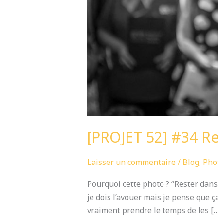
[PROJET 52] #34 Re
Laisser un commentaire
/
Blog
,
Pho
Pourquoi cette photo ? “Rester dans
je dois l’avouer mais je pense que ça
vraiment prendre le temps de les […