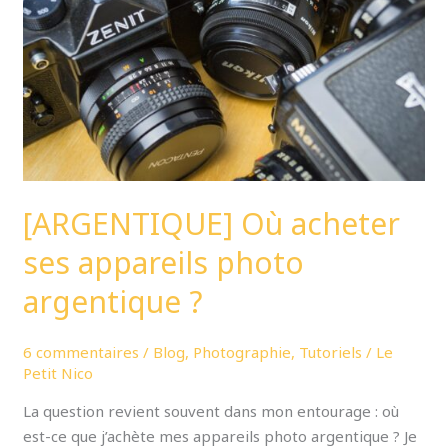
appareils
photo
argentique
?
[ARGENTIQUE] Où acheter
ses appareils photo
argentique ?
6 commentaires
/
Blog
,
Photographie
,
Tutoriels
/
Le
Petit Nico
La question revient souvent dans mon entourage : où
est-ce que j’achète mes appareils photo argentique ? Je