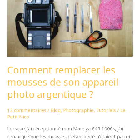
de
son
appareil
photo
argentique
?
Comment remplacer les
mousses de son appareil
photo argentique ?
12 commentaires
/
Blog
,
Photographie
,
Tutoriels
/
Le
Petit Nico
Lorsque j’ai réceptionné mon Mamiya 645 1000s, j’ai
remarqué que les mousses d’étanchéité n’étaient pas en