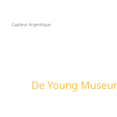
Aller
au
contenu
Capteur Argentique
De Young Museu