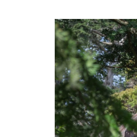
Ouest
[ROAD
TRIP
USA
2017]
Japanese
Tea
Garden
et
De
Young
Museum
au
Golden
Gate