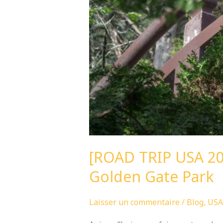
Park
[ROAD TRIP USA 20
Golden Gate Park
Laisser un commentaire
/
Blog
,
USA