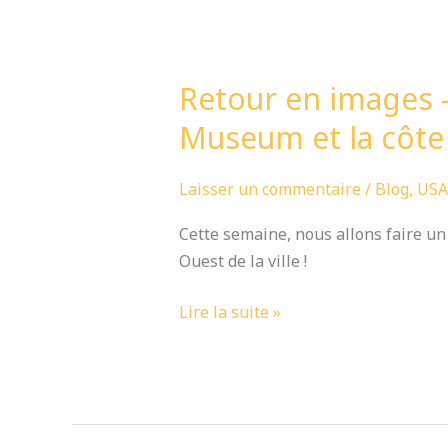
Retour
en
Retour en images 
images
–
Museum et la côte
Episode
7
Laisser un commentaire
/
Blog
,
USA
–
Golden
Cette semaine, nous allons faire un
Gate
Ouest de la ville !
Park,
De
Lire la suite »
Young
Museum
et
la
côte