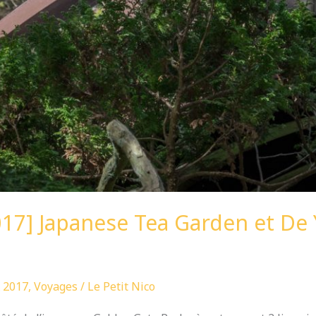
17] Japanese Tea Garden et D
 2017
,
Voyages
/
Le Petit Nico