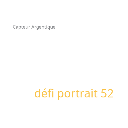
Aller
au
contenu
Capteur Argentique
défi portrait 52