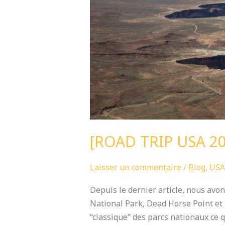
[ROAD TRIP USA 2017
Laisser un commentaire
/
Blog
,
USA
Depuis le dernier article, nous avon
National Park, Dead Horse Point et 
“classique” des parcs nationaux ce q