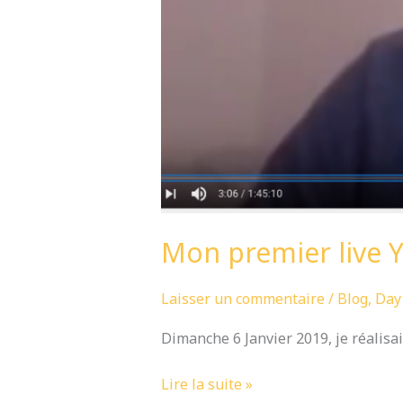
Mon premier live 
Laisser un commentaire
/
Blog
,
Day
Dimanche 6 Janvier 2019, je réalisai
Lire la suite »