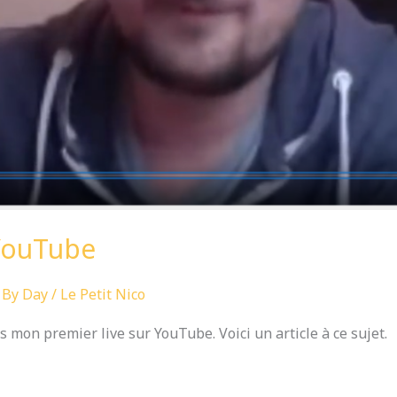
YouTube
 By Day
/
Le Petit Nico
s mon premier live sur YouTube. Voici un article à ce sujet.