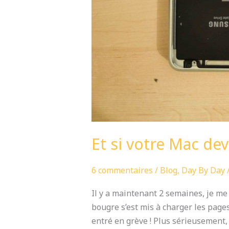
Et si votre Mac dev
6 commentaires
/
Blog
,
Day By Day
Il y a maintenant 2 semaines, je me
bougre s’est mis à charger les page
entré en grève ! Plus sérieusement,