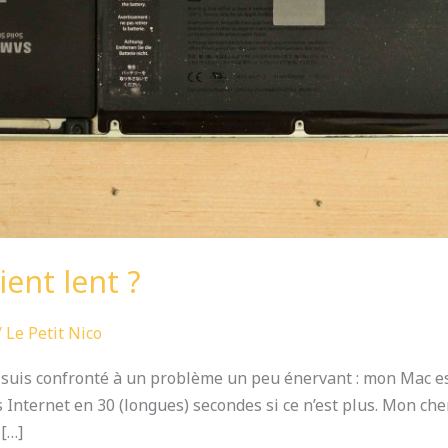
ient lent ?
/
Le Petit Nico
 suis confronté à un problème un peu énervant : mon Mac est
s Internet en 30 (longues) secondes si ce n’est plus. Mon ch
 […]