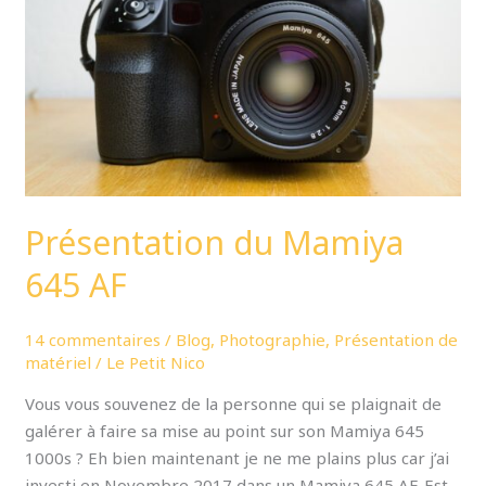
AF
Présentation du Mamiya
645 AF
14 commentaires
/
Blog
,
Photographie
,
Présentation de
matériel
/
Le Petit Nico
Vous vous souvenez de la personne qui se plaignait de
galérer à faire sa mise au point sur son Mamiya 645
1000s ? Eh bien maintenant je ne me plains plus car j’ai
investi en Novembre 2017 dans un Mamiya 645 AF. Est-