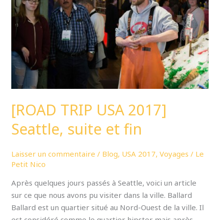
Seattle,
suite
et
fin
[ROAD TRIP USA 2017]
Seattle, suite et fin
Laisser un commentaire
/
Blog
,
USA 2017
,
Voyages
/
Le
Petit Nico
Après quelques jours passés à Seattle, voici un article
sur ce que nous avons pu visiter dans la ville. Ballard
Ballard est un quartier situé au Nord-Ouest de la ville. Il
est considéré comme le quartier hipster mais après