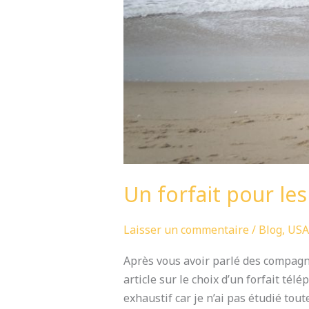
Un forfait pour les
Laisser un commentaire
/
Blog
,
USA
Après vous avoir parlé des compagni
article sur le choix d’un forfait té
exhaustif car je n’ai pas étudié toute