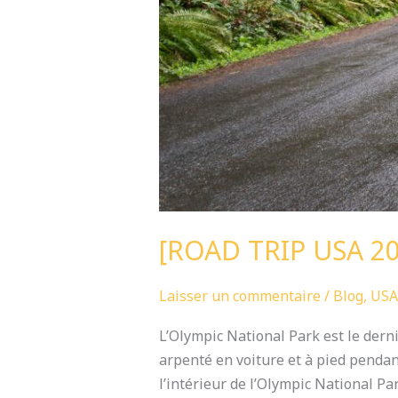
[ROAD TRIP USA 20
Laisser un commentaire
/
Blog
,
USA
L’Olympic National Park est le derni
arpenté en voiture et à pied pendant
l’intérieur de l’Olympic National Par