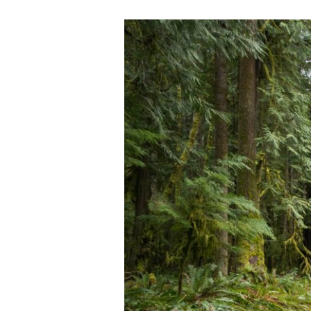
[ROAD
TRIP
USA
2017]
Olympic
National
Park