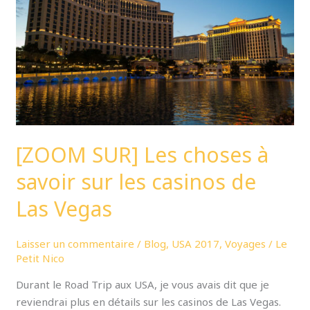
à
savoir
sur
les
casinos
de
Las
Vegas
[ZOOM SUR] Les choses à
savoir sur les casinos de
Las Vegas
Laisser un commentaire
/
Blog
,
USA 2017
,
Voyages
/
Le
Petit Nico
Durant le Road Trip aux USA, je vous avais dit que je
reviendrai plus en détails sur les casinos de Las Vegas.