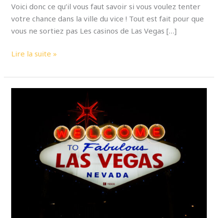
Voici donc ce qu’il vous faut savoir si vous voulez tenter
votre chance dans la ville du vice ! Tout est fait pour que
vous ne sortiez pas Les casinos de Las Vegas […]
Lire la suite »
[ROAD
TRIP
USA
2017]
Petit
séjour
à
Las
Vegas