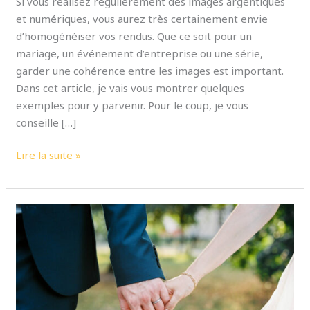
Si vous réalisez régulièrement des images argentiques
et numériques, vous aurez très certainement envie
d’homogénéiser vos rendus. Que ce soit pour un
mariage, un événement d’entreprise ou une série,
garder une cohérence entre les images est important.
Dans cet article, je vais vous montrer quelques
exemples pour y parvenir. Pour le coup, je vous
conseille […]
Lire la suite »
Mon
premier
mariage
avec
Carmencita
Film