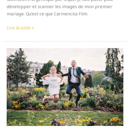
développer et scanner les images de mon premier
mariage. Qu’est ce que Carmencita Film
Lire la suite »
Et
si
je
vous
racontais
mon
premier
mariage
en
tant
que