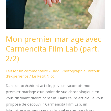
Lab
(part.
2/2)
Mon premier mariage avec
Carmencita Film Lab (part.
2/2)
Laisser un commentaire
/
Blog
,
Photographie
,
Retour
d'expérience
/
Le Petit Nico
Dans un précédent article, je vous racontais mon
premier mariage d’un point de vue chronologique en
vous distillant divers conseils. Dans ce 2e article, je vous
propose de découvrir Carmencita Film Lab, un
laboratoire argentique par lequel je suis passé pour