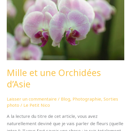
Orchidées
d’Asie
Mille et une Orchidées
d’Asie
Laisser un commentaire
/
Blog
,
Photographie
,
Sorties
photo
/
Le Petit Nico
A la lecture du titre de cet article, vous avez
naturellement deviné que je vais parler de fleurs (quelle
intro !). Il vous faut savoir une chose : je suis totalement