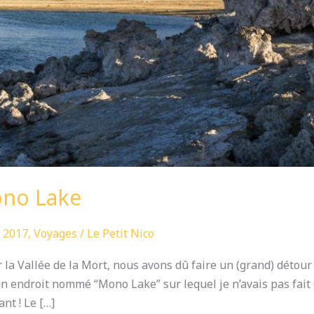
no Lake
 2017
,
Voyages
/
Le Petit Nico
 la Vallée de la Mort, nous avons dû faire un (grand) détou
 endroit nommé “Mono Lake” sur lequel je n’avais pas fait d’
nt ! Le […]