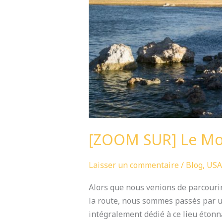
[ZOOM SUR] Le Mo
Laisser un commentaire
/
Blog
,
USA
Alors que nous venions de parcourir
la route, nous sommes passés par un
intégralement dédié à ce lieu étonna