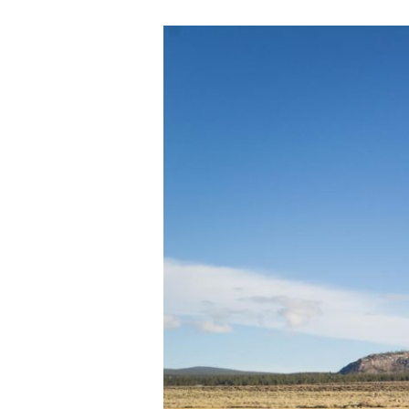
[ZOOM
SUR]
Le
Mono
Lake