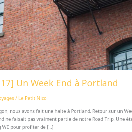
17] Un Week End à Portland
oyages
/
Le Petit Nico
regon, nous avons fait une halte à Portland. Retour sur un W
nd ne faisait pas vraiment partie de notre Road Trip. Une ét
 WE pour profiter de […]