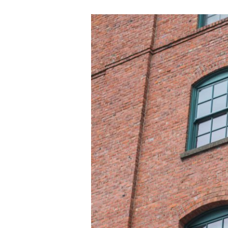
[ROAD
TRIP
USA
2017]
Un
Week
End
à
Portland