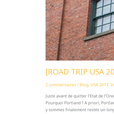
[ROAD TRIP USA 20
2 commentaires
/
Blog
,
USA 2017
,
V
Juste avant de quitter l’Etat de l’O
Pourquoi Portland ? A priori, Portla
y sommes finalement restés un long