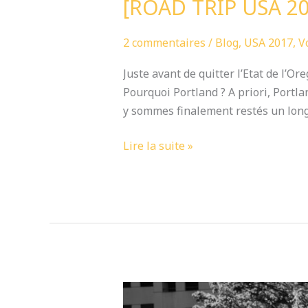
[ROAD TRIP USA 20
2 commentaires
/
Blog
,
USA 2017
,
V
Juste avant de quitter l’Etat de l’O
Pourquoi Portland ? A priori, Portla
y sommes finalement restés un long
Lire la suite »
[PROJET