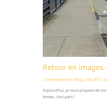
Retour en images –
2 commentaires
/
Blog
,
USA 2017
,
V
Aujourd’hui, je vous propose de visi
temps, c’est parti !