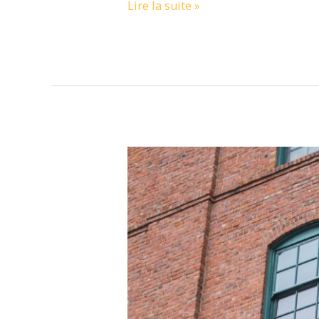
Lire la suite »
[ROAD
TRIP
USA
2017]
Un
Week
End
à
Portland