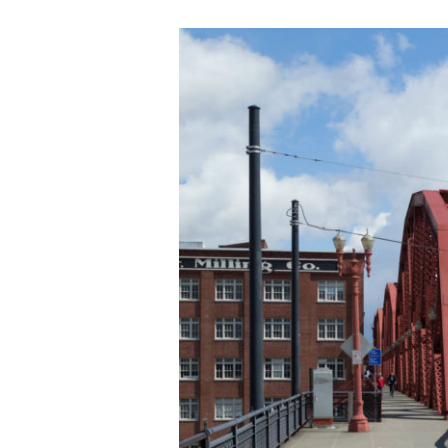
Retour
en
images
–
Episode
14
–
Portland