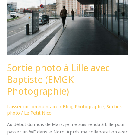
avec
Baptiste
(EMGK
Photographie)
Sortie photo à Lille avec
Baptiste (EMGK
Photographie)
Laisser un commentaire
/
Blog
,
Photographie
,
Sorties
photo
/
Le Petit Nico
Au début du mois de Mars, je me suis rendu à Lille pour
passer un WE dans le Nord. Après ma collaboration avec