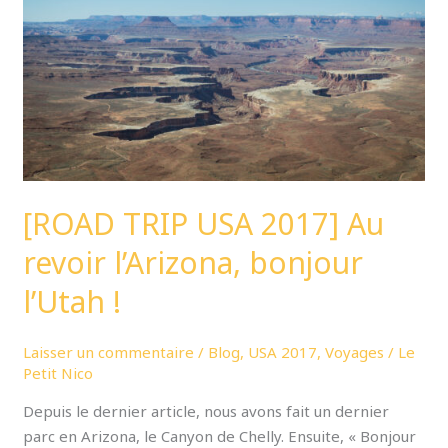
Au
revoir
l’Arizona,
bonjour
l’Utah
!
[ROAD TRIP USA 2017] Au
revoir l’Arizona, bonjour
l’Utah !
Laisser un commentaire
/
Blog
,
USA 2017
,
Voyages
/
Le
Petit Nico
Depuis le dernier article, nous avons fait un dernier
parc en Arizona, le Canyon de Chelly. Ensuite, « Bonjour