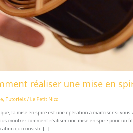
ent réaliser une mise en spir
ie
,
Tutoriels
/
Le Petit Nico
que, la mise en spire est une opération à maitriser si vou
s vous montrer comment réaliser une mise en spire pour un fil
ération qui consiste […]