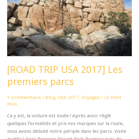
Les
premiers
parcs
[ROAD TRIP USA 2017] Les
premiers parcs
1 commentaire
/
Blog
,
USA 2017
,
Voyages
/
Le Petit
Nico
Ca y est, la voiture est louée ! Après avoir réglé
quelques formalités et pris nos marques sur la route,
nous avons débuté notre périple dans les parcs. Visite
guidée ! Anza Borrego Desert Park Premier parc de