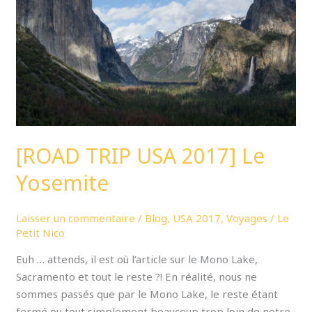
Le
Yosemite
[ROAD TRIP USA 2017] Le
Yosemite
Laisser un commentaire
/
Blog
,
USA 2017
,
Voyages
/
Le
Petit Nico
Euh … attends, il est où l’article sur le Mono Lake,
Sacramento et tout le reste ?! En réalité, nous ne
sommes passés que par le Mono Lake, le reste étant
fermé ou tout simplement beaucoup trop loin de notre