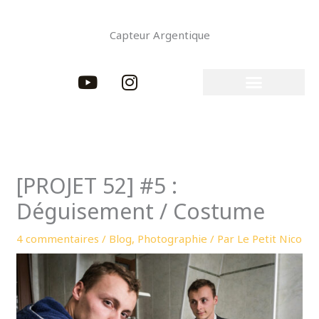
Aller
au
Capteur Argentique
contenu
Y
I
o
n
u
s
t
t
u
a
b
g
e
r
[PROJET 52] #5 :
a
Déguisement / Costume
m
4 commentaires
/
Blog
,
Photographie
/ Par
Le Petit Nico