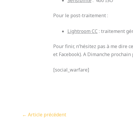
Sensibilité
: 400 ISO
Pour le post-traitement :
Lightroom CC
: traitement gén
Pour finir, n’hésitez pas à me dire
et Facebook). A Dimanche prochain p
[social_warfare]
←
Article précédent