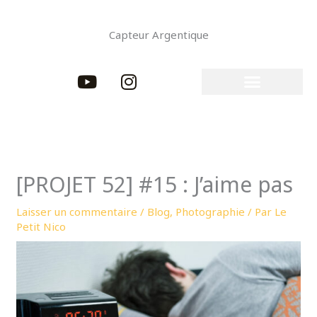
Aller
au
Capteur Argentique
contenu
Y
I
o
n
u
s
t
t
u
a
b
g
e
r
[PROJET 52] #15 : J’aime pas
a
m
Laisser un commentaire
/
Blog
,
Photographie
/ Par
Le
Petit Nico