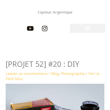
Aller
au
Capteur Argentique
contenu
Y
I
o
n
u
s
t
t
u
a
b
g
e
r
[PROJET 52] #20 : DIY
a
m
Laisser un commentaire
/
Blog
,
Photographie
/ Par
Le
Petit Nico