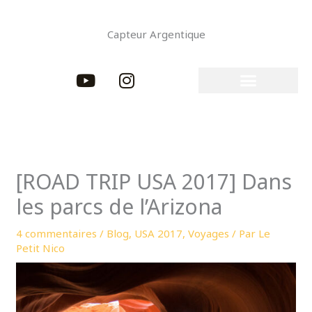
Aller
au
Capteur Argentique
contenu
Y
I
o
n
u
s
t
t
u
a
b
g
e
r
[ROAD TRIP USA 2017] Dans
a
les parcs de l’Arizona
m
4 commentaires
/
Blog
,
USA 2017
,
Voyages
/ Par
Le
Petit Nico