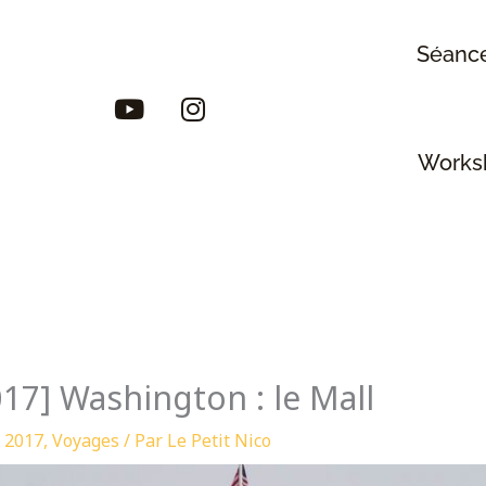
Séance
Y
I
o
n
u
s
Works
t
t
u
a
b
g
e
r
a
m
17] Washington : le Mall
 2017
,
Voyages
/ Par
Le Petit Nico