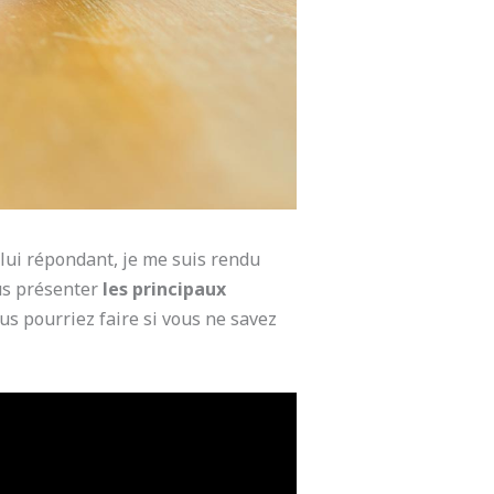
 lui répondant, je me suis rendu
ous présenter
les principaux
s pourriez faire si vous ne savez