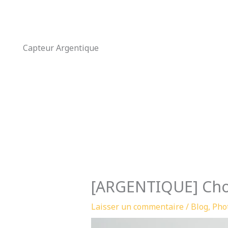
Aller
au
contenu
Capteur Argentique
[ARGENTIQUE] Chois
Laisser un commentaire
/
Blog
,
Pho