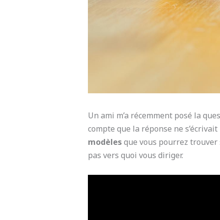
Un ami m’a récemment posé la questio
compte que la réponse ne s’écrivait 
modèles
que vous pourrez trouver 
pas vers quoi vous diriger.