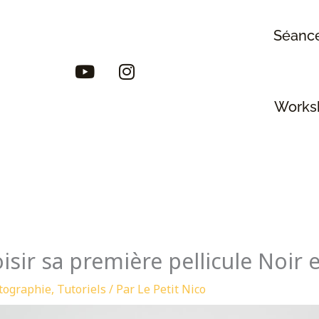
Séance
Y
I
o
n
u
s
Works
t
t
u
a
b
g
e
r
a
m
ir sa première pellicule Noir e
tographie
,
Tutoriels
/ Par
Le Petit Nico