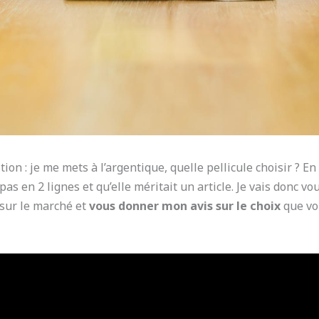
n : je me mets à l’argentique, quelle pellicule choisir ? En
pas en 2 lignes et qu’elle méritait un article. Je vais donc v
sur le marché et
vous donner mon avis sur le choix
que vou