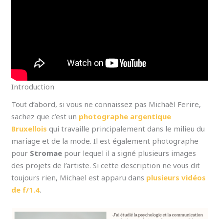
Introduction
Tout d’abord, si vous ne connaissez pas Michaël Ferire,
sachez que c’est un
photographe argentique
Bruxellois
qui travaille principalement dans le milieu du
mariage et de la mode. Il est également photographe
pour
Stromae
pour lequel il a signé plusieurs images
des projets de l’artiste. Si cette description ne vous dit
toujours rien, Michael est apparu dans
plusieurs vidéos
de f/1.4
.