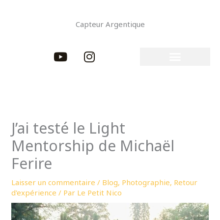
Aller
au
Capteur Argentique
contenu
Y
I
o
n
u
s
t
t
u
a
b
g
e
r
J’ai testé le Light
a
Mentorship de Michaël
m
Ferire
Laisser un commentaire
/
Blog
,
Photographie
,
Retour
d'expérience
/ Par
Le Petit Nico