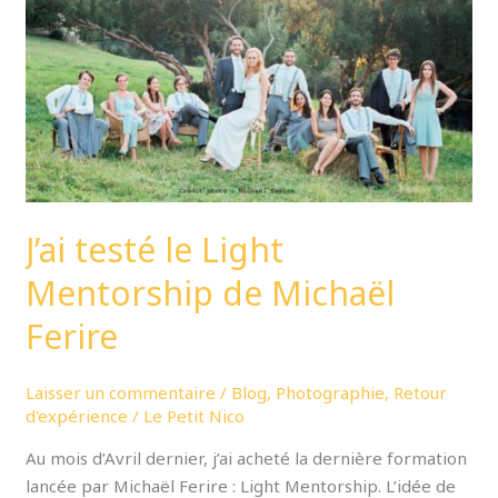
Mentorship
de
Michaël
Ferire
J’ai testé le Light
Mentorship de Michaël
Ferire
Laisser un commentaire
/
Blog
,
Photographie
,
Retour
d'expérience
/
Le Petit Nico
Au mois d’Avril dernier, j’ai acheté la dernière formation
lancée par Michaël Ferire : Light Mentorship. L’idée de