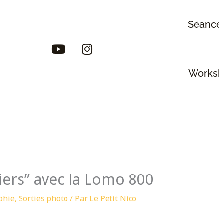
Séance
Y
I
o
n
u
s
Works
t
t
u
a
b
g
e
r
a
m
iers” avec la Lomo 800
phie
,
Sorties photo
/ Par
Le Petit Nico