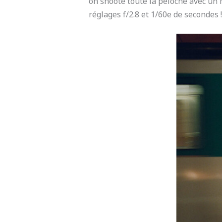
on shoote toute la péloche avec un 
réglages f/2.8 et 1/60e de secondes !